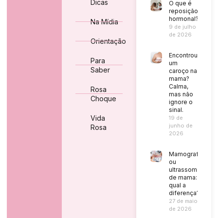
Dicas
O que é
reposição
hormonal?
Na Mídia
9 de julho
de 2026
Orientação
Encontrou
Para
um
Saber
caroço na
mama?
Calma,
Rosa
mas não
Choque
ignore o
sinal.
Vida
19 de
junho de
Rosa
2026
Mamografia
ou
ultrassom
de mama:
qual a
diferença?
27 de maio
de 2026