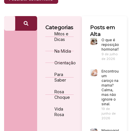
Categorias
Posts em
Alta
Mitos e
Dicas
O que é
reposição
hormonal?
Na Mídia
9 de julho
de 2026
Orientação
Encontrou
Para
um
Saber
caroço na
mama?
Calma,
Rosa
mas não
Choque
ignore o
sinal.
Vida
19 de
junho de
Rosa
2026
Mamografia