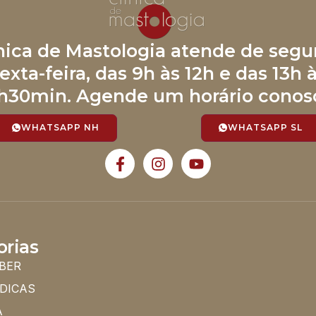
ínica de Mastologia atende de segu
exta-feira, das 9h às 12h e das 13h 
h30min. Agende um horário conos
WHATSAPP NH
WHATSAPP SL
orias
BER
 DICAS
A