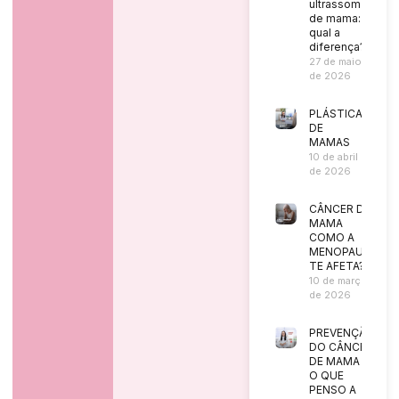
ultrassom
de mama:
qual a
diferença?
27 de maio
de 2026
PLÁSTICA
DE
MAMAS
10 de abril
de 2026
CÂNCER DE
MAMA
COMO A
MENOPAUSA
TE AFETA?
10 de março
de 2026
PREVENÇÃO
DO CÂNCER
DE MAMA |
O QUE
PENSO A