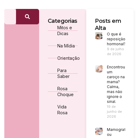
Categorias
Posts em
Alta
Mitos e
Dicas
O que é
reposição
hormonal?
Na Mídia
9 de julho
de 2026
Orientação
Encontrou
Para
um
Saber
caroço na
mama?
Calma,
Rosa
mas não
Choque
ignore o
sinal.
Vida
19 de
junho de
Rosa
2026
Mamografia
ou