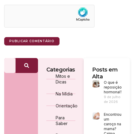
Categorias
Posts em
Alta
Mitos e
Dicas
O que é
reposição
hormonal?
Na Mídia
9 de julho
de 2026
Orientação
Encontrou
Para
um
Saber
caroço na
mama?
Calma,