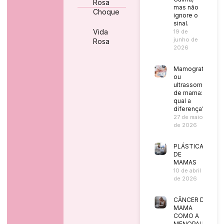
Rosa
mas não
Choque
ignore o
sinal.
Vida
19 de
junho de
Rosa
2026
Mamografia
ou
ultrassom
de mama:
qual a
diferença?
27 de maio
de 2026
PLÁSTICA
DE
MAMAS
10 de abril
de 2026
CÂNCER DE
MAMA
COMO A
MENOPAUSA