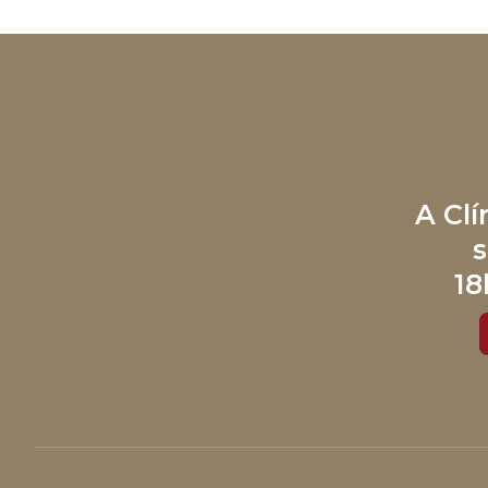
A Cl
s
18