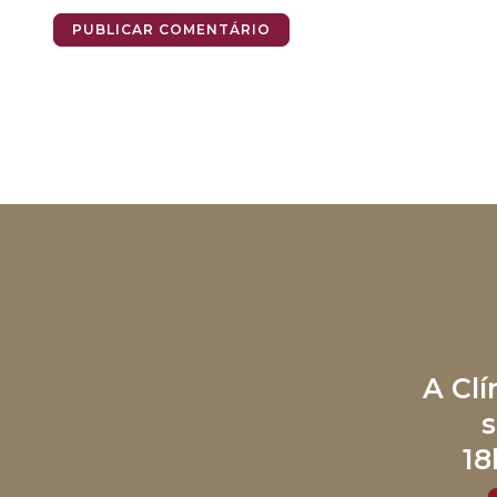
A Cl
s
18