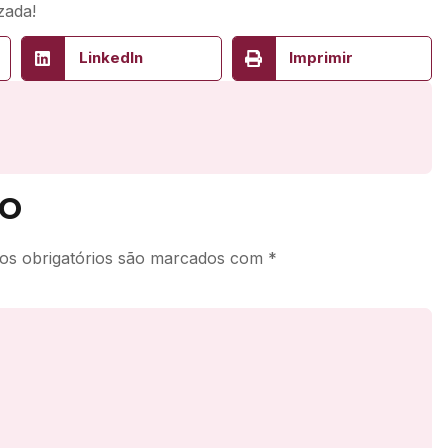
zada!
LinkedIn
Imprimir
o
s obrigatórios são marcados com
*