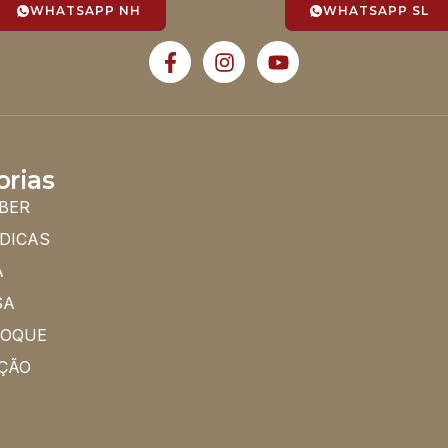
WHATSAPP NH
WHATSAPP SL
orias
BER
 DICAS
A
SA
HOQUE
ÇÃO