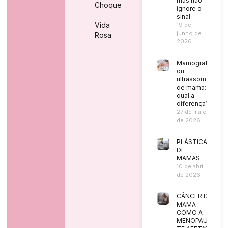
mas não
Choque
ignore o
sinal.
Vida
19 de
junho de
Rosa
2026
Mamografia
ou
ultrassom
de mama:
qual a
diferença?
27 de maio
de 2026
PLÁSTICA
DE
MAMAS
10 de abril
de 2026
CÂNCER DE
MAMA
COMO A
MENOPAUSA