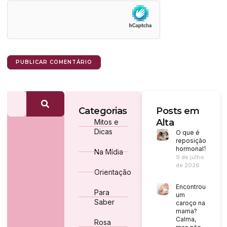
Categorias
Posts em
Alta
Mitos e
Dicas
O que é
reposição
hormonal?
Na Mídia
9 de julho
de 2026
Orientação
Encontrou
Para
um
Saber
caroço na
mama?
Calma,
Rosa