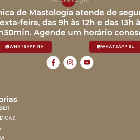
ínica de Mastologia atende de segu
exta-feira, das 9h às 12h e das 13h 
h30min. Agende um horário conos
WHATSAPP NH
WHATSAPP SL
orias
BER
 DICAS
A
SA