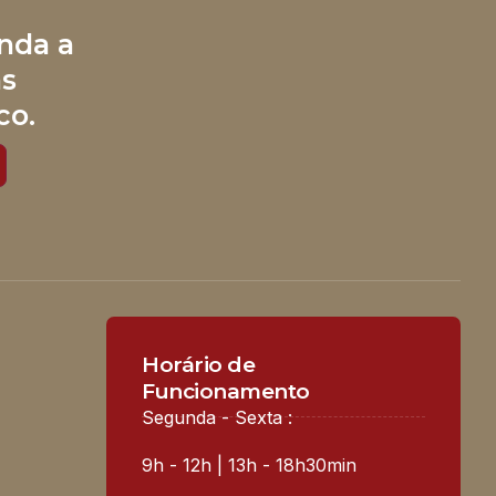
nda a
às
co.
Horário de
Funcionamento
Segunda - Sexta :
9h - 12h | 13h - 18h30min