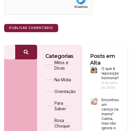
Categorias
Posts em
Alta
Mitos e
Dicas
O que é
reposição
hormonal?
Na Mídia
9 de julho
de 2026
Orientação
Encontrou
Para
um
Saber
caroço na
mama?
Calma,
Rosa
mas não
Choque
ignore o