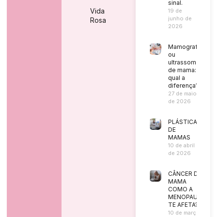
sinal.
Vida
19 de
junho de
Rosa
2026
Mamografia
ou
ultrassom
de mama:
qual a
diferença?
27 de maio
de 2026
PLÁSTICA
DE
MAMAS
10 de abril
de 2026
CÂNCER DE
MAMA
COMO A
MENOPAUSA
TE AFETA?
10 de março