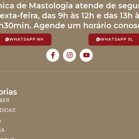
ínica de Mastologia atende de segu
exta-feira, das 9h às 12h e das 13h 
h30min. Agende um horário conos
WHATSAPP NH
WHATSAPP SL
orias
BER
 DICAS
A
SA