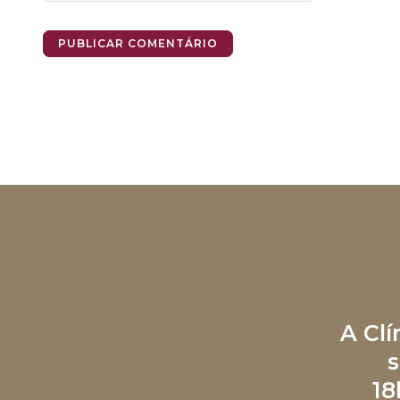
A Cl
s
18