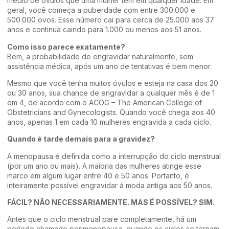
médio de óvulos que uma mulher tem em qualquer idade. Em
geral, você começa a puberdade com entre 300.000 e
500.000 ovos. Esse número cai para cerca de 25.000 aos 37
anos e continua caindo para 1.000 ou menos aos 51 anos.
Como isso parece exatamente?
Bem, a probabilidade de engravidar naturalmente, sem
assistência médica, após um ano de tentativas é bem menor.
Mesmo que você tenha muitos óvulos e esteja na casa dos 20
ou 30 anos, sua chance de engravidar a qualquer mês é de 1
em 4, de acordo com o ACOG – The American College of
Obstetricians and Gynecologists. Quando você chega aos 40
anos, apenas 1 em cada 10 mulheres engravida a cada ciclo.
Quando é tarde demais para a gravidez?
A menopausa é definida como a interrupção do ciclo menstrual
(por um ano ou mais). A maioria das mulheres atinge esse
marco em algum lugar entre 40 e 50 anos. Portanto, é
inteiramente possível engravidar à moda antiga aos 50 anos.
FÁCIL? NÃO NECESSARIAMENTE. MAS É POSSÍVEL? SIM.
Antes que o ciclo menstrual pare completamente, há um
período chamado perimenopausa, quando os ciclos se tornam