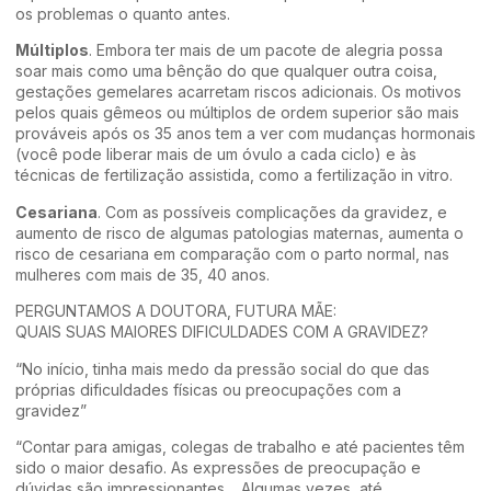
os problemas o quanto antes.
Múltiplos
. Embora ter mais de um pacote de alegria possa
soar mais como uma bênção do que qualquer outra coisa,
gestações gemelares acarretam riscos adicionais. Os motivos
pelos quais gêmeos ou múltiplos de ordem superior são mais
prováveis ​​após os 35 anos tem a ver com mudanças hormonais
(você pode liberar mais de um óvulo a cada ciclo) e às
técnicas de fertilização assistida, como a fertilização in vitro.
Cesariana
. Com as possíveis complicações da gravidez, e
aumento de risco de algumas patologias maternas, aumenta o
risco de cesariana em comparação com o parto normal, nas
mulheres com mais de 35, 40 anos.
PERGUNTAMOS A DOUTORA, FUTURA MÃE:
QUAIS SUAS MAIORES DIFICULDADES COM A GRAVIDEZ?
“No início, tinha mais medo da pressão social do que das
próprias dificuldades físicas ou preocupações com a
gravidez”
“Contar para amigas, colegas de trabalho e até pacientes têm
sido o maior desafio. As expressões de preocupação e
dúvidas são impressionantes… Algumas vezes, até