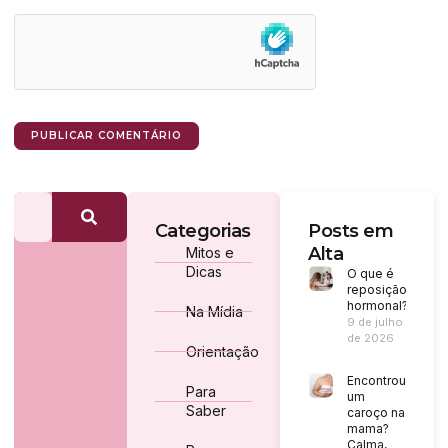
Categorias
Posts em
Alta
Mitos e
Dicas
O que é
reposição
hormonal?
Na Mídia
9 de julho
de 2026
Orientação
Encontrou
Para
um
Saber
caroço na
mama?
Calma,