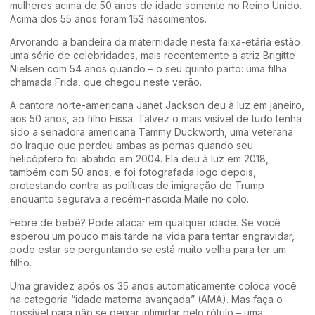
mulheres acima de 50 anos de idade somente no Reino Unido.
Acima dos 55 anos foram 153 nascimentos.
Arvorando a bandeira da maternidade nesta faixa-etária estão
uma série de celebridades, mais recentemente a atriz Brigitte
Nielsen com 54 anos quando – o seu quinto parto: uma filha
chamada Frida, que chegou neste verão.
A cantora norte-americana Janet Jackson deu à luz em janeiro,
aos 50 anos, ao filho Eissa. Talvez o mais visível de tudo tenha
sido a senadora americana Tammy Duckworth, uma veterana
do Iraque que perdeu ambas as pernas quando seu
helicóptero foi abatido em 2004. Ela deu à luz em 2018,
também com 50 anos, e foi fotografada logo depois,
protestando contra as políticas de imigração de Trump
enquanto segurava a recém-nascida Maile no colo.
Febre de bebê? Pode atacar em qualquer idade. Se você
esperou um pouco mais tarde na vida para tentar engravidar,
pode estar se perguntando se está muito velha para ter um
filho.
Uma gravidez após os 35 anos automaticamente coloca você
na categoria “idade materna avançada” (AMA). Mas faça o
possível para não se deixar intimidar pelo rótulo – uma