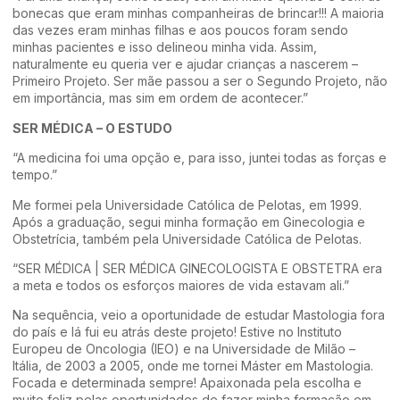
bonecas que eram minhas companheiras de brincar!!! A maioria
das vezes eram minhas filhas e aos poucos foram sendo
minhas pacientes e isso delineou minha vida. Assim,
naturalmente eu queria ver e ajudar crianças a nascerem –
Primeiro Projeto. Ser mãe passou a ser o Segundo Projeto, não
em importância, mas sim em ordem de acontecer.”
SER MÉDICA – O ESTUDO
“A medicina foi uma opção e, para isso, juntei todas as forças e
tempo.”
Me formei pela Universidade Católica de Pelotas, em 1999.
Após a graduação, segui minha formação em Ginecologia e
Obstetrícia, também pela Universidade Católica de Pelotas.
“SER MÉDICA | SER MÉDICA GINECOLOGISTA E OBSTETRA era
a meta e todos os esforços maiores de vida estavam ali.”
Na sequência, veio a oportunidade de estudar Mastologia fora
do país e lá fui eu atrás deste projeto! Estive no Instituto
Europeu de Oncologia (IEO) e na Universidade de Milão –
Itália, de 2003 a 2005, onde me tornei Máster em Mastologia.
Focada e determinada sempre! Apaixonada pela escolha e
muito feliz pelas oportunidades de fazer minha formação em