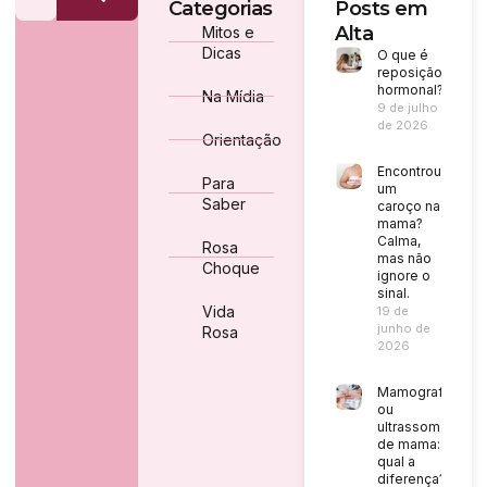
Categorias
Posts em
Alta
Mitos e
Dicas
O que é
reposição
hormonal?
Na Mídia
9 de julho
de 2026
Orientação
Encontrou
Para
um
Saber
caroço na
mama?
Calma,
Rosa
mas não
Choque
ignore o
sinal.
Vida
19 de
junho de
Rosa
2026
Mamografia
ou
ultrassom
de mama:
qual a
diferença?