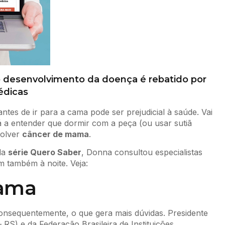
o desenvolvimento da doença é rebatido por
dicas
ntes de ir para a cama pode ser prejudicial à saúde. Vai
 a entender que dormir com a peça (ou usar sutiã
volver
câncer de mama
.
da
série Quero Saber
, Donna consultou especialistas
em também à noite. Veja:
mama
 consequentemente, o que gera mais dúvidas. Presidente
RS) e da Federação Brasileira de Instituições