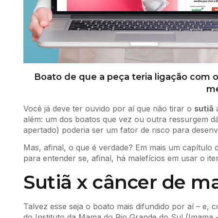
Boato de que a peça teria ligação com 
mé
Você já deve ter ouvido por aí que não tirar o
sutiã
a
além: um dos boatos que vez ou outra ressurgem dá
apertado) poderia ser um fator de risco para desen
Mas, afinal, o que é verdade? Em mais um capítulo 
para entender se, afinal, há malefícios em usar o it
Sutiã x câncer de 
Talvez esse seja o boato mais difundido por aí – e,
do Instituto da Mama do Rio Grande do Sul (Imama – 