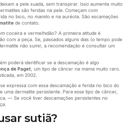
deixam a pele suada, sem transpirar. Isso aumenta muito
Dermatites são feridas na pele. Começam com
ida no bico, no mamilo e na auréola. São escamações
matite
de contato.
m coceira e vermelhidão? A primeira atitude é
ação com a peça. Se, passados alguns dias (o tempo pode
a dermatite não sumir, a recomendação é consultar um
mbém poderá identificar se a descamação é algo
nça de Paget
, um tipo de câncer na mama muito raro.
sticada, em 2002.
se expressa com essa descamação e ferida no bico do
de uma dermatite persistente. Para esse tipo de câncer,
ica. — Se você tiver descamações persistentes no
ça.
usar sutiã?