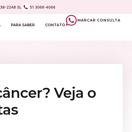
238-2248 SL
51 3066-4066
MARCAR CONSULTA
A
PARA SABER
CONTATO
câncer? Veja o
tas