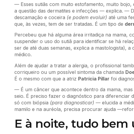
— Esses sutiãs com muito estofamento, muito bojo, 
a questão das dermatites e infecções — explica. — 
descamação e coceira
(e podem evoluir)
até uma fer
que, às vezes, tem de ser tratadas. É um tipo de
der
Percebeu que há alguma área irritadiça na mama, co
suspender o uso do sutiã para identificar se há rel
ser de até duas semanas, explica a mastologista), 
médico.
Além de ajudar a tratar a alergia, o profissional ta
corriqueiro ou um possível sintoma da chamada
Doe
É o mesmo com que a atriz
Patrícia Pillar
foi diagno
— É um câncer que acontece dentro da mama, mas 
seio. É preciso fazer o diagnóstico para diferenciar 
só com biópsia
(para diagnosticar)
— elucida a méd
mamilo e na auréola, precisa procurar ajuda —refor
E à noite, tudo bem 