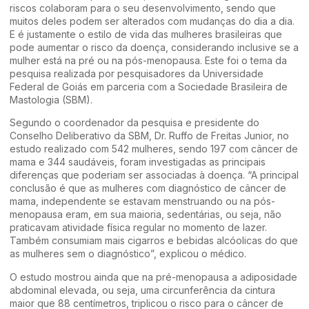
riscos colaboram para o seu desenvolvimento, sendo que
muitos deles podem ser alterados com mudanças do dia a dia.
E é justamente o estilo de vida das mulheres brasileiras que
pode aumentar o risco da doença, considerando inclusive se a
mulher está na pré ou na pós-menopausa. Este foi o tema da
pesquisa realizada por pesquisadores da Universidade
Federal de Goiás em parceria com a Sociedade Brasileira de
Mastologia (SBM).
Segundo o coordenador da pesquisa e presidente do
Conselho Deliberativo da SBM, Dr. Ruffo de Freitas Junior, no
estudo realizado com 542 mulheres, sendo 197 com câncer de
mama e 344 saudáveis, foram investigadas as principais
diferenças que poderiam ser associadas à doença. “A principal
conclusão é que as mulheres com diagnóstico de câncer de
mama, independente se estavam menstruando ou na pós-
menopausa eram, em sua maioria, sedentárias, ou seja, não
praticavam atividade física regular no momento de lazer.
Também consumiam mais cigarros e bebidas alcóolicas do que
as mulheres sem o diagnóstico”, explicou o médico.
O estudo mostrou ainda que na pré-menopausa a adiposidade
abdominal elevada, ou seja, uma circunferência da cintura
maior que 88 centímetros, triplicou o risco para o câncer de