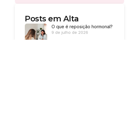
Posts em Alta
O que é reposição hormonal?
9 de julho de 2026
Encontrou um caroço na
mama? Calma, mas não ignore
o sinal.
19 de junho de 2026
Mamografia ou ultrassom de
mama: qual a diferença?
27 de maio de 2026
PLÁSTICA DE MAMAS
10 de abril de 2026
CÂNCER DE MAMA COMO A