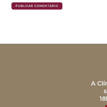
A Cl
s
18