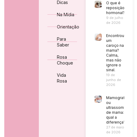
Dicas
O que é
reposição
hormonal?
Na Mídia
9 de julho
de 2026
Orientação
Encontrou
Para
um
Saber
caroço na
mama?
Calma,
Rosa
mas não
Choque
ignore o
sinal.
Vida
19 de
junho de
Rosa
2026
Mamografia
ou
ultrassom
de mama:
qual a
diferença?
27 de maio
de 2026