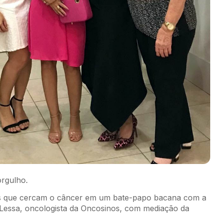
rgulho.
os que cercam o câncer em um bate-papo bacana com a
a Lessa, oncologista da Oncosinos, com mediação da