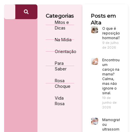
Categorias
Posts em
Alta
Mitos e
Dicas
O que é
reposição
hormonal?
Na Mídia
9 de julho
de 2026
Orientação
Encontrou
Para
um
Saber
caroço na
mama?
Calma,
Rosa
mas não
Choque
ignore o
sinal.
Vida
19 de
junho de
Rosa
2026
Mamografia
ou
ultrassom