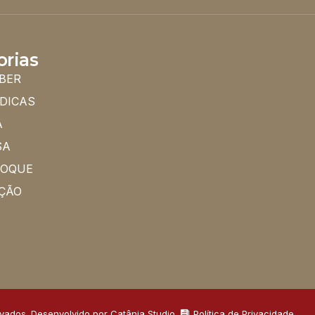
orias
BER
 DICAS
A
SA
HOQUE
ÇÃO
rvados. Desenvolvido por Catânia Studio.
Política de Privacidade