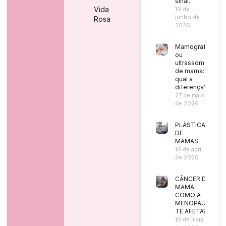
sinal.
Vida
19 de
junho de
Rosa
2026
Mamografia
ou
ultrassom
de mama:
qual a
diferença?
27 de maio
de 2026
PLÁSTICA
DE
MAMAS
10 de abril
de 2026
CÂNCER DE
MAMA
COMO A
MENOPAUSA
TE AFETA?
10 de março