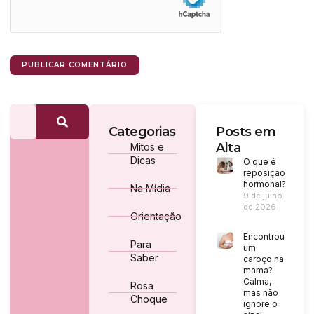
Categorias
Posts em
Alta
Mitos e
Dicas
O que é
reposição
hormonal?
Na Mídia
9 de julho
de 2026
Orientação
Encontrou
Para
um
Saber
caroço na
mama?
Calma,
Rosa
mas não
Choque
ignore o