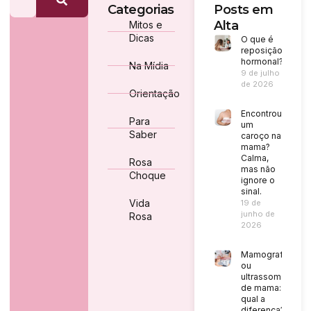
Categorias
Posts em
Alta
Mitos e
Dicas
O que é
reposição
hormonal?
Na Mídia
9 de julho
de 2026
Orientação
Encontrou
Para
um
Saber
caroço na
mama?
Calma,
Rosa
mas não
Choque
ignore o
sinal.
Vida
19 de
junho de
Rosa
2026
Mamografia
ou
ultrassom
de mama:
qual a
diferença?