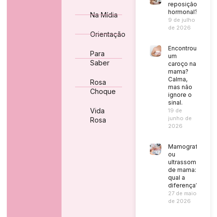
reposição
hormonal?
Na Mídia
9 de julho
de 2026
Orientação
Encontrou
Para
um
Saber
caroço na
mama?
Calma,
Rosa
mas não
Choque
ignore o
sinal.
Vida
19 de
junho de
Rosa
2026
Mamografia
ou
ultrassom
de mama:
qual a
diferença?
27 de maio
de 2026