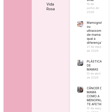
Vida
19 de
junho de
Rosa
2026
Mamografia
ou
ultrassom
de mama:
qual a
diferença?
27 de maio
de 2026
PLÁSTICA
DE
MAMAS
10 de abril
de 2026
CÂNCER DE
MAMA
COMO A
MENOPAUSA
TE AFETA?
10 de março