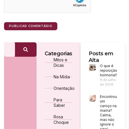
Categorias
Posts em
Alta
Mitos e
Dicas
O que é
reposição
hormonal?
Na Mídia
9 de julho
de 2026
Orientação
Encontrou
Para
um
Saber
caroço na
mama?
Calma,
Rosa
mas não
Choque
ignore o
sinal.