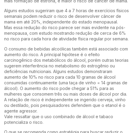
mais formação de estrona, e maior o risco de câncer de mama.
Alguns estudos sugeriram que 4 a 7 horas de exercícios físicos
semanais podem reduzir o risco de desenvolver câncer de
mama em até 20%, independente do estado menopausal.
Mas essa redução do risco parece ser mais evidente na pós-
menopausa, com estudo mostrando redução de cerca de 6%
no risco para cada hora de atividade física regular por semana.
O consumo de bebidas alcoólicas também está associado com
aumento do risco. A principal hipótese é o efeito
carcinogênico dos metabólicos do álcool, porém outras teorias
sugerem interferência no metabolismo do estrogênio ou
deficiências nutricionais. Alguns estudos demonstraram
aumento de 10% no risco para cada 10 gramas de álcool
consumidas continuamente (uma taça de vinho = 14 gramas de
álcool). O aumento do risco pode chegar a 51% para as
mulheres que consomem três ou mais doses de álcool por dia.
A relação de risco é independente se ingerido cerveja, vinho
ou destilado, pois pesquisadores defendem que o etanol é o
agente agressor.
Vale ressaltar que o uso combinado de álcool e tabaco
potencializa o risco.
O que se recomenda como estratégia para buscar reduzir o