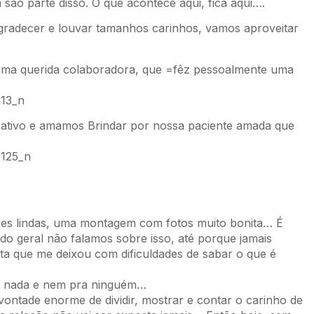
a são parte disso. O que acontece aqui, fica aqui….
gradecer e louvar tamanhos carinhos, vamos aproveitar
 uma querida colaboradora, que =fêz pessoalmente uma
tivo e amamos Brindar por nossa paciente amada que
ores lindas, uma montagem com fotos muito bonita… É
o geral não falamos sobre isso, até porque jamais
a que me deixou com dificuldades de sabar o que é
ou nada e nem pra ninguém…
vontade enorme de dividir, mostrar e contar o carinho de