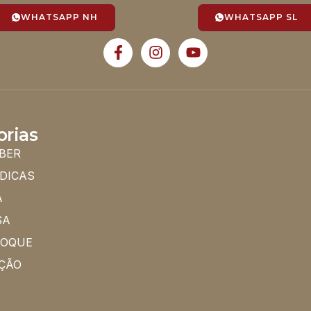
WHATSAPP NH
WHATSAPP SL
orias
BER
 DICAS
A
SA
HOQUE
ÇÃO