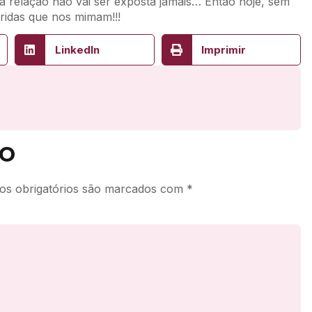
 relação não vai ser exposta jamais… Então hoje, sem
ridas que nos mimam!!!
LinkedIn
Imprimir
o
s obrigatórios são marcados com
*