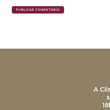
A Cl
s
18