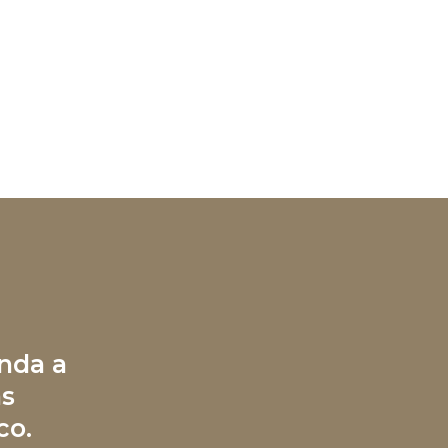
nda a
às
co.