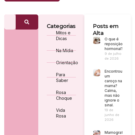
Categorias
Posts em
Alta
Mitos e
Dicas
O que é
reposição
hormonal?
Na Mídia
9 de julho
de 2026
Orientação
Encontrou
Para
um
Saber
caroço na
mama?
Calma,
Rosa
mas não
Choque
ignore o
sinal.
Vida
19 de
junho de
Rosa
2026
Mamografia