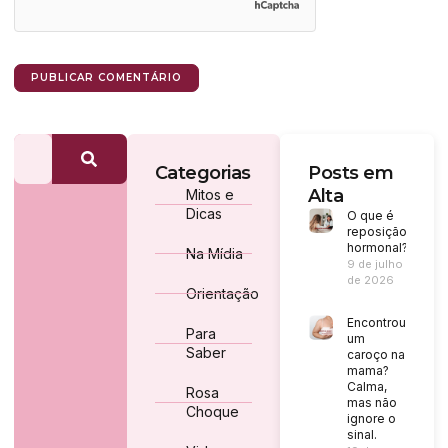
Categorias
Posts em
Alta
Mitos e
Dicas
O que é
reposição
hormonal?
Na Mídia
9 de julho
de 2026
Orientação
Encontrou
Para
um
Saber
caroço na
mama?
Calma,
Rosa
mas não
Choque
ignore o
sinal.