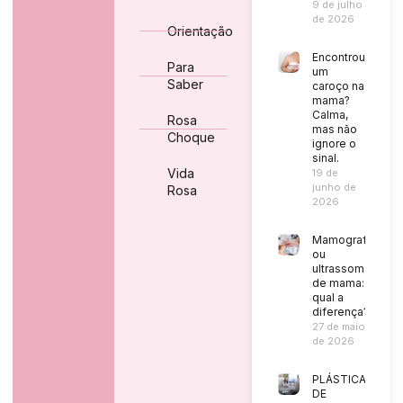
9 de julho
de 2026
Orientação
Encontrou
Para
um
Saber
caroço na
mama?
Calma,
Rosa
mas não
Choque
ignore o
sinal.
Vida
19 de
junho de
Rosa
2026
Mamografia
ou
ultrassom
de mama:
qual a
diferença?
27 de maio
de 2026
PLÁSTICA
DE