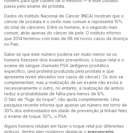
homens para que cuidem de si mesmos — e este cuidado
passa pelo exame de próstata.
Dados do Instituto Nacional de Câncer (INCA) mostram que o
câncer de próstata é o sexto mais comum e representa 10%
do total de cânceres. Entre os homens, é o segundo mais
comum, atrás apenas do câncer de pele. O instituto informo
que 2014 terminou com mais de 68 mil novos casos da doença
no País.
Sabe-se que este número poderia ser muito menor se os
homens fizessem dois exames preventivos: o toque retal e o
exame de sangue chamado PSA (antígeno prostático
específico, uma proteína produzida pela próstata e que
apresenta níveis elevados nos casos de câncer). Os dois se
complementam, mas a realização de um exame não exclui a
necessariamente o outro, no entanto, a realização de ambos
reduz a probabilidade de falha para menos de 8%.
O fato de “fugir do toque”, não ajuda completamente. Uma
pesquisa recente informa que apenas um número em torno de
30% dos entrevistados em idade de prevenção já tinham feito
o exame de toque; 50%, o PSA.
Alguns homens relutam em fazer o toque retal por diferentes
motivos, dentre eles podemos destacar o
preconceito