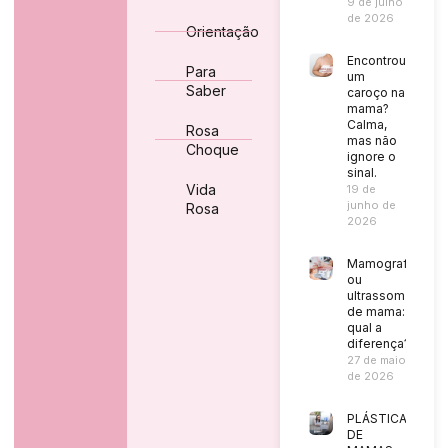
9 de julho
de 2026
Orientação
Encontrou
Para
um
Saber
caroço na
mama?
Calma,
Rosa
mas não
Choque
ignore o
sinal.
Vida
19 de
junho de
Rosa
2026
Mamografia
ou
ultrassom
de mama:
qual a
diferença?
27 de maio
de 2026
PLÁSTICA
DE