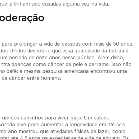
ue já tinham sido casadas alguma vez na vida.
moderação
nte para prolongar a vida de pessoas com mais de 50 anos.
dos Unidos descobriu que essa quantidade da bebida é
 um período de doze anos nesse público. Além disso,
ontra doenças como câncer de pele e derrame. Isso não
 no café: a mesma pesquisa americana encontrou uma
o de câncer entre homens.
é um dos caminhos para viver mais. Um estudo
orrida leve pode aumentar a longevidade em até seis
o ano mostrou que atividades físicas de lazer, como
tar até 4,5 anos na expectativa de vida de alguém. Os