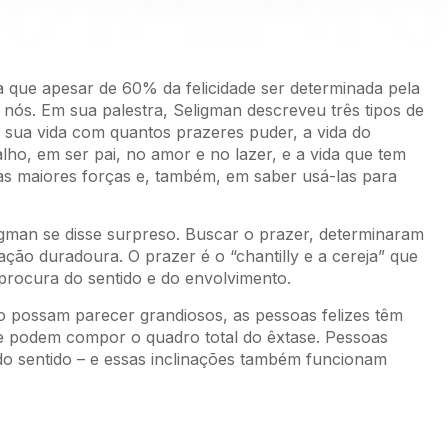
iza que apesar de 60% da felicidade ser determinada pela
nós. Em sua palestra, Seligman descreveu três tipos de
he sua vida com quantos prazeres puder, a vida do
ho, em ser pai, no amor e no lazer, e a vida que tem
uas maiores forças e, também, em saber usá-las para
eligman se disse surpreso. Buscar o prazer, determinaram
ação duradoura. O prazer é o “chantilly e a cereja” que
procura do sentido e do envolvimento.
o possam parecer grandiosos, as pessoas felizes têm
ue podem compor o quadro total do êxtase. Pessoas
 do sentido – e essas inclinações também funcionam