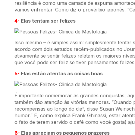
resiliência é como uma camada de espuma amorteced
vamos enfrentar. Como diz o provérbio japonês: “Caia
4-
Elas tentam ser felizes
Isso mesmo – é simples assim: simplesmente tentar 
acordo com dois estudos recém-publicados no Journ
ativamente se sentir felizes relatam os maiores nív
que você pode ser feliz se tiver pensamentos felizes
5-
Elas estão atentas às coisas boas
É importante comemorar as grandes conquistas, aqu
também dão atenção às vitórias menores. “Quando p
recompensas ao longo do dia”, disse Susan Weinsche
humor.” E, como explica Frank Ghinassi, estar aten
o fato de terem servido o café como você gosta) aju
6-
Elas apreciam os pequenos prazeres