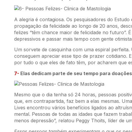
A alegria é contagiosa. Os pesquisadores do Estud
propagação da felicidade ao longo de 20 anos, des
felizes “têm chance maior de felicidade no futuro”. 
depressivos e passar mais tempo com gente otimista
Um sorvete de casquinha com uma espiral perfeita. U
conseguem apreciar esse tipo de prazer cotidiano. 
por tudo o que eles de fato têm, por acharem que est
7-
Elas dedicam parte de seu tempo para doações
Mesmo que o dia tenha só 24 horas, pessoas positi
que, em contrapartida, faz bem a elas mesmas. Um
Lives encontrou vários benefícios ligados ao altruís
mental. Pessoas de todas as idades que fazem trabal
menos depressão”, relatou Peggy Thoits, líder de u
Essas pessoas também experimentam o que os pesq