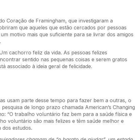
o do Coração de Framingham, que investigaram a
cobriram que aqueles que estão cercados por pessoas
É um motivo mais que suficiente para se livrar dos amigos
.
m cachorro feliz da vida. As pessoas felizes
Encontrar sentido nas pequenas coisas e serem gratos
á associado à ideia geral de felicidade.
vas usam parte desse tempo para fazer bem a outras, o
a pesquisa de longo prazo chamada American’s Changing
mo: “O trabalho voluntário faz bem para a saúde física e
ho voluntário são mais felizes e têm saúde melhor e
m dos estudos.
uisadores chamam de “o barato de ajudar”, um estado