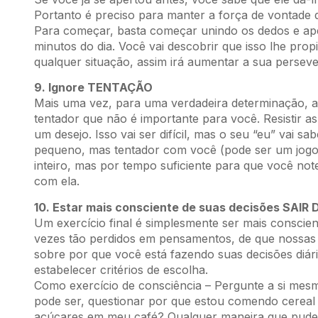
Portanto é preciso para manter a força de vontade d
Para começar, basta começar unindo os dedos e aper
minutos do dia. Você vai descobrir que isso lhe pro
qualquer situação, assim irá aumentar a sua perseve
9. Ignore TENTAÇÃO
Mais uma vez, para uma verdadeira determinação, a
tentador que não é importante para você. Resistir as
um desejo. Isso vai ser difícil, mas o seu “eu” vai s
pequeno, mas tentador com você (pode ser um jogo, 
inteiro, mas por tempo suficiente para que você no
com ela.
10. Estar mais consciente de suas decisões SA
Um exercício final é simplesmente ser mais conscien
vezes tão perdidos em pensamentos, de que nossas
sobre por que você está fazendo suas decisões diár
estabelecer critérios de escolha.
Como exercício de consciência – Pergunte a si mes
pode ser, questionar por que estou comendo cereal
açúcares em meu café? Qualquer maneira que pud