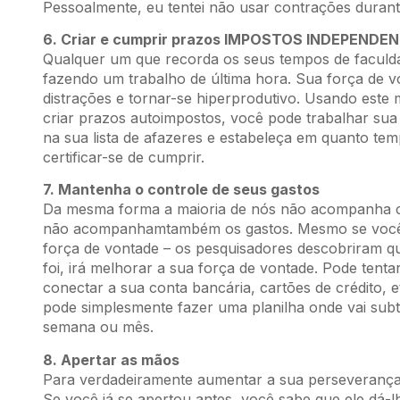
Pessoalmente, eu tentei não usar contrações durant
6. Criar e cumprir prazos IMPOSTOS INDEPENDE
Qualquer um que recorda os seus tempos de faculd
fazendo um trabalho de última hora. Sua força de v
distrações e tornar-se hiperprodutivo. Usando este
criar prazos autoimpostos, você pode trabalhar su
na sua lista de afazeres e estabeleça em quanto tem
certificar-se de cumprir.
7. Mantenha o controle de seus gastos
Da mesma forma a maioria de nós não acompanha c
não acompanhamtambém os gastos. Mesmo se você n
força de vontade – os pesquisadores descobriram q
foi, irá melhorar a sua força de vontade. Pode tent
conectar a sua conta bancária, cartões de crédito, 
pode simplesmente fazer uma planilha onde vai subt
semana ou mês.
8. Apertar as mãos
Para verdadeiramente aumentar a sua perseverança
Se você já se apertou antes, você sabe que ele dá