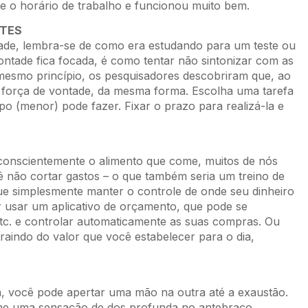
e o horário de trabalho e funcionou muito bem.
NTES
ade, lembra-se de como era estudando para um teste ou
ontade fica focada, é como tentar não sintonizar com as
 mesmo princípio, os pesquisadores descobriram que, ao
a força de vontade, da mesma forma. Escolha uma tarefa
po (menor) pode fazer. Fixar o prazo para realizá-la e
onscientemente o alimento que come, muitos de nós
ão cortar gastos – o que também seria um treino de
ue simplesmente manter o controle de onde seu dinheiro
ar usar um aplicativo de orçamento, que pode se
etc. e controlar automaticamente as suas compras. Ou
raindo do valor que você estabelecer para o dia,
, você pode apertar uma mão na outra até a exaustão.
-lhe uma sensação de dos profunda no antebraço.