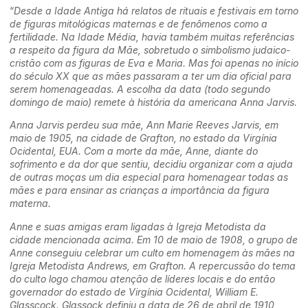
“
Desde a Idade Antiga há relatos de rituais e festivais em torno
de figuras mitológicas maternas e de fenômenos como a
fertilidade. Na Idade Média, havia também muitas referências
a respeito da figura da Mãe, sobretudo o simbolismo judaico-
cristão com as figuras de Eva e Maria. Mas foi apenas no início
do século XX que as mães passaram a ter um dia oficial para
serem homenageadas. A escolha da data (todo segundo
domingo de maio) remete à história da americana Anna Jarvis.
Anna Jarvis perdeu sua mãe, Ann Marie Reeves Jarvis, em
maio de 1905, na cidade de Grafton, no estado da Virgínia
Ocidental, EUA. Com a morte da mãe, Anne, diante do
sofrimento e da dor que sentiu, decidiu organizar com a ajuda
de outras moças um dia especial para homenagear todas as
mães e para ensinar as crianças a importância da figura
materna.
Anne e suas amigas eram ligadas à Igreja Metodista da
cidade mencionada acima. Em 10 de maio de 1908, o grupo de
Anne conseguiu celebrar um culto em homenagem às mães na
Igreja Metodista Andrews, em Grafton. A repercussão do tema
do culto logo chamou atenção de líderes locais e do então
governador do estado de Virgínia Ocidental, William E.
Glasscock. Glassock definiu a data de 26 de abril de 1910