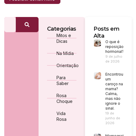
Categorias
Posts em
Alta
Mitos e
Dicas
O que é
reposição
hormonal?
Na Mídia
9 de julho
de 2026
Orientação
Encontrou
Para
um
Saber
caroço na
mama?
Calma,
Rosa
mas não
Choque
ignore o
sinal.
Vida
19 de
junho de
Rosa
2026
Mamografia