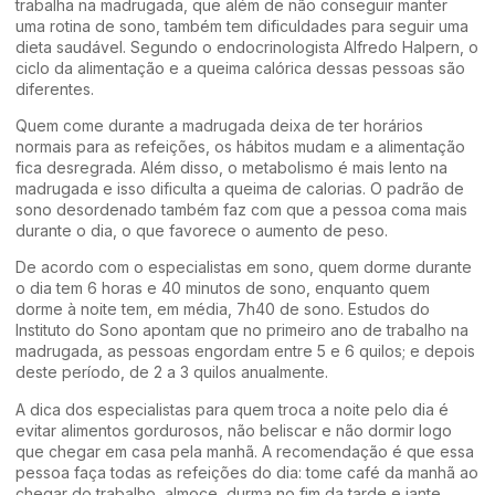
trabalha na madrugada, que além de não conseguir manter
uma rotina de sono, também tem dificuldades para seguir uma
dieta saudável. Segundo o endocrinologista Alfredo Halpern, o
ciclo da alimentação e a queima calórica dessas pessoas são
diferentes.
Quem come durante a madrugada deixa de ter horários
normais para as refeições, os hábitos mudam e a alimentação
fica desregrada. Além disso, o metabolismo é mais lento na
madrugada e isso dificulta a queima de calorias. O padrão de
sono desordenado também faz com que a pessoa coma mais
durante o dia, o que favorece o aumento de peso.
De acordo com o especialistas em sono, quem dorme durante
o dia tem 6 horas e 40 minutos de sono, enquanto quem
dorme à noite tem, em média, 7h40 de sono. Estudos do
Instituto do Sono apontam que no primeiro ano de trabalho na
madrugada, as pessoas engordam entre 5 e 6 quilos; e depois
deste período, de 2 a 3 quilos anualmente.
A dica dos especialistas para quem troca a noite pelo dia é
evitar alimentos gordurosos, não beliscar e não dormir logo
que chegar em casa pela manhã. A recomendação é que essa
pessoa faça todas as refeições do dia: tome café da manhã ao
chegar do trabalho, almoce, durma no fim da tarde e jante