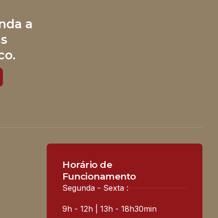
nda a
às
co.
Horário de
Funcionamento
Segunda - Sexta :
9h - 12h | 13h - 18h30min