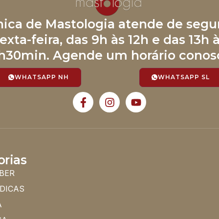
ínica de Mastologia atende de segu
exta-feira, das 9h às 12h e das 13h 
h30min. Agende um horário conos
WHATSAPP NH
WHATSAPP SL
orias
BER
 DICAS
A