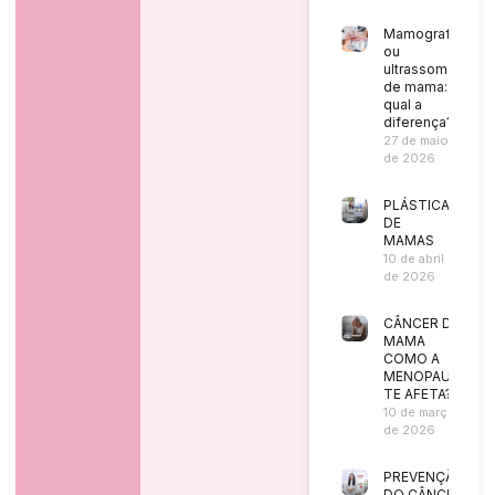
Mamografia
ou
ultrassom
de mama:
qual a
diferença?
27 de maio
de 2026
PLÁSTICA
DE
MAMAS
10 de abril
de 2026
CÂNCER DE
MAMA
COMO A
MENOPAUSA
TE AFETA?
10 de março
de 2026
PREVENÇÃO
DO CÂNCER