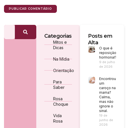
Categorias
Posts em
Alta
Mitos e
Dicas
O que é
reposição
hormonal?
Na Mídia
9 de julho
de 2026
Orientação
Encontrou
Para
um
Saber
caroço na
mama?
Calma,
Rosa
mas não
Choque
ignore o
sinal.
Vida
19 de
junho de
Rosa
2026