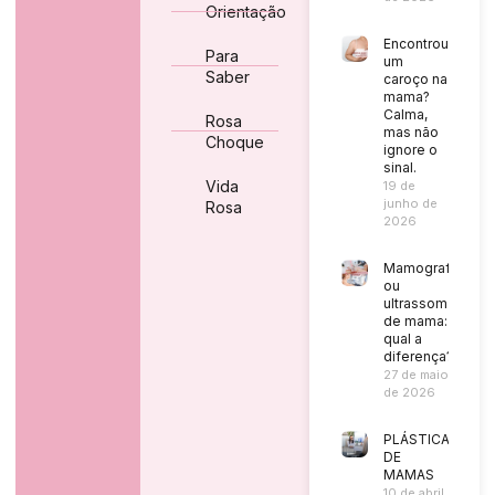
Orientação
Encontrou
Para
um
Saber
caroço na
mama?
Calma,
Rosa
mas não
Choque
ignore o
sinal.
Vida
19 de
junho de
Rosa
2026
Mamografia
ou
ultrassom
de mama:
qual a
diferença?
27 de maio
de 2026
PLÁSTICA
DE
MAMAS
10 de abril