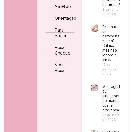
hormonal?
Na Mídia
9 de julho
de 2026
Orientação
Encontrou
Para
um
Saber
caroço na
mama?
Calma,
Rosa
mas não
Choque
ignore o
sinal.
Vida
19 de
junho de
Rosa
2026
Mamografia
ou
ultrassom
de mama:
qual a
diferença?
27 de maio
de 2026