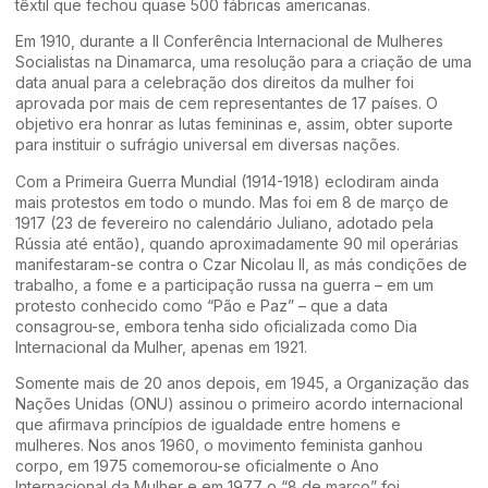
têxtil que fechou quase 500 fábricas americanas.
Em 1910, durante a II Conferência Internacional de Mulheres
Socialistas na Dinamarca, uma resolução para a criação de uma
data anual para a celebração dos direitos da mulher foi
aprovada por mais de cem representantes de 17 países. O
objetivo era honrar as lutas femininas e, assim, obter suporte
para instituir o sufrágio universal em diversas nações.
Com a Primeira Guerra Mundial (1914-1918) eclodiram ainda
mais protestos em todo o mundo. Mas foi em 8 de março de
1917 (23 de fevereiro no calendário Juliano, adotado pela
Rússia até então), quando aproximadamente 90 mil operárias
manifestaram-se contra o Czar Nicolau II, as más condições de
trabalho, a fome e a participação russa na guerra – em um
protesto conhecido como “Pão e Paz” – que a data
consagrou-se, embora tenha sido oficializada como Dia
Internacional da Mulher, apenas em 1921.
Somente mais de 20 anos depois, em 1945, a Organização das
Nações Unidas (ONU) assinou o primeiro acordo internacional
que afirmava princípios de igualdade entre homens e
mulheres. Nos anos 1960, o movimento feminista ganhou
corpo, em 1975 comemorou-se oficialmente o Ano
Internacional da Mulher e em 1977 o “8 de março” foi