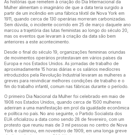
As histórias que remetem à criação do Dia Internacional da
Mulher alimentam o imaginário de que a data teria surgido a
partir de um incêndio em uma fábrica têxtil de Nova York em
1911, quando cerca de 130 operárias morreram carbonizadas.
Sem dúvida, o incidente ocorrido em 25 de março daquele ano
marcou a trajetória das lutas feministas ao longo do século 20,
mas os eventos que levaram à criação da data são bem
anteriores a este acontecimento.
Desde o final do século 19, organizações femininas oriundas
de movimentos operários protestavam em vários países da
Europa e nos Estados Unidos. As jornadas de trabalho de
aproximadamente 15 horas diárias e os salários medíocres
introduzidos pela Revolução Industrial levaram as mulheres a
greves para reivindicar melhores condições de trabalho e o
fim do trabalho infantil, comum nas fábricas durante o período.
O primeiro Dia Nacional da Mulher foi celebrado em maio de
1908 nos Estados Unidos, quando cerca de 1500 mulheres
aderiram a uma manifestação em prol da igualdade econômica
e política no país. No ano seguinte, o Partido Socialista dos
EUA oficializou a data como sendo 28 de fevereiro, com um
protesto que reuniu mais de 3 mil pessoas no centro de Nova
York e culminou, em novembro de 1909, em uma longa greve