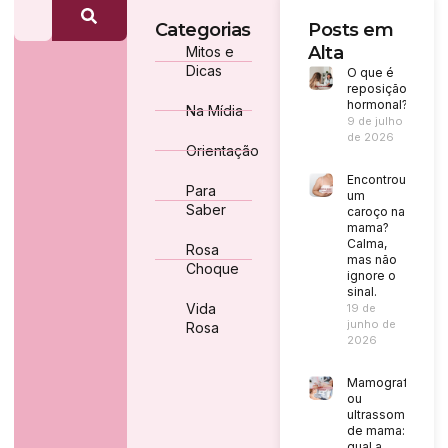
Categorias
Posts em
Alta
Mitos e
Dicas
O que é
reposição
hormonal?
Na Mídia
9 de julho
de 2026
Orientação
Encontrou
Para
um
Saber
caroço na
mama?
Calma,
Rosa
mas não
Choque
ignore o
sinal.
Vida
19 de
junho de
Rosa
2026
Mamografia
ou
ultrassom
de mama:
qual a