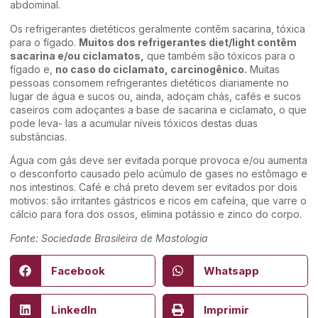
abdominal.
Os refrigerantes dietéticos geralmente contêm sacarina, tóxica
para o fígado.
Muitos dos refrigerantes diet/light contêm
sacarina e/ou ciclamatos,
que também são tóxicos para o
fígado e,
no caso do ciclamato, carcinogênico.
Muitas
pessoas consomem refrigerantes dietéticos diariamente no
lugar de água e sucos ou, ainda, adoçam chás, cafés e sucos
caseiros com adoçantes a base de sacarina e ciclamato, o que
pode leva- las a acumular níveis tóxicos destas duas
substâncias.
Água com gás deve ser evitada porque provoca e/ou aumenta
o desconforto causado pelo acúmulo de gases no estômago e
nos intestinos. Café e chá preto devem ser evitados por dois
motivos: são irritantes gástricos e ricos em cafeína, que varre o
cálcio para fora dos ossos, elimina potássio e zinco do corpo.
Fonte: Sociedade Brasileira de Mastologia
Facebook
Whatsapp
LinkedIn
Imprimir