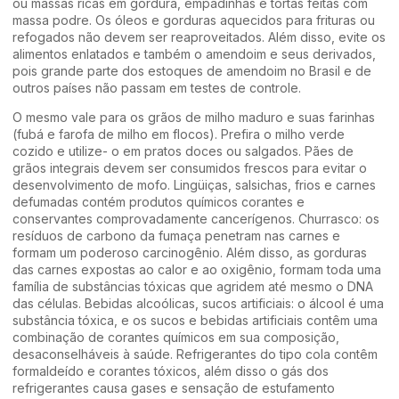
ou massas ricas em gordura, empadinhas e tortas feitas com
massa podre. Os óleos e gorduras aquecidos para frituras ou
refogados não devem ser reaproveitados. Além disso, evite os
alimentos enlatados e também o amendoim e seus derivados,
pois grande parte dos estoques de amendoim no Brasil e de
outros países não passam em testes de controle.
O mesmo vale para os grãos de milho maduro e suas farinhas
(fubá e farofa de milho em flocos). Prefira o milho verde
cozido e utilize- o em pratos doces ou salgados. Pães de
grãos integrais devem ser consumidos frescos para evitar o
desenvolvimento de mofo. Lingüiças, salsichas, frios e carnes
defumadas contém produtos químicos corantes e
conservantes comprovadamente cancerígenos. Churrasco: os
resíduos de carbono da fumaça penetram nas carnes e
formam um poderoso carcinogênio. Além disso, as gorduras
das carnes expostas ao calor e ao oxigênio, formam toda uma
família de substâncias tóxicas que agridem até mesmo o DNA
das células. Bebidas alcoólicas, sucos artificiais: o álcool é uma
substância tóxica, e os sucos e bebidas artificiais contêm uma
combinação de corantes químicos em sua composição,
desaconselháveis à saúde. Refrigerantes do tipo cola contêm
formaldeído e corantes tóxicos, além disso o gás dos
refrigerantes causa gases e sensação de estufamento