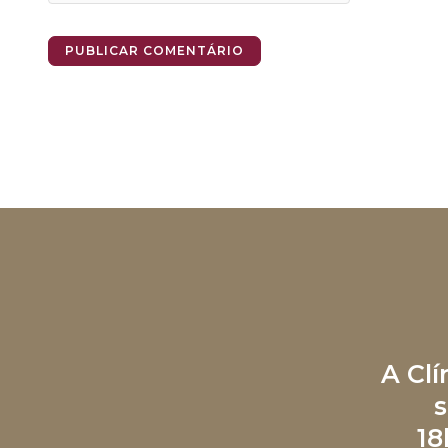
A Cl
s
18