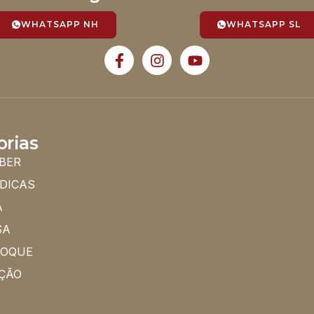
WHATSAPP NH
WHATSAPP SL
orias
BER
 DICAS
A
SA
HOQUE
ÇÃO