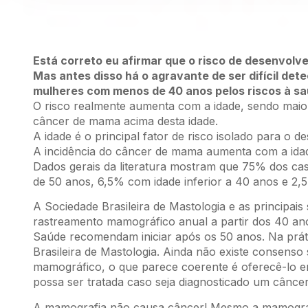
Está correto eu afirmar que o risco de desenvol
Mas antes disso há o agravante de ser difícil det
mulheres com menos de 40 anos pelos riscos à sa
O risco realmente aumenta com a idade, sendo mai
câncer de mama acima desta idade.
A idade é o principal fator de risco isolado para o
A incidência do câncer de mama aumenta com a ida
Dados gerais da literatura mostram que 75% dos 
de 50 anos, 6,5% com idade inferior a 40 anos e 2
A Sociedade Brasileira de Mastologia e as principa
rastreamento mamográfico anual a partir dos 40 an
Saúde recomendam iniciar após os 50 anos. Na prát
Brasileira de Mastologia. Ainda não existe consenso
mamográfico, o que parece coerente é oferecê-lo en
possa ser tratada caso seja diagnosticado um cânce
A mamografia não causa câncer! Mesmo a mamografi