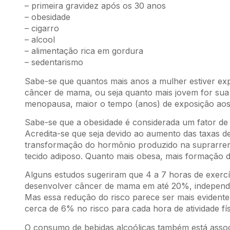
– primeira gravidez após os 30 anos
– obesidade
– cigarro
– alcool
– alimentação rica em gordura
– sedentarismo
Sabe-se que quantos mais anos a mulher estiver ex
câncer de mama, ou seja quanto mais jovem for sua
menopausa, maior o tempo (anos) de exposição aos 
Sabe-se que a obesidade é considerada um fator d
Acredita-se que seja devido ao aumento das taxas d
transformação do hormônio produzido na suprarrena
tecido adiposo. Quanto mais obesa, mais formação d
Alguns estudos sugeriram que 4 a 7 horas de exercí
desenvolver câncer de mama em até 20%, independ
Mas essa redução do risco parece ser mais eviden
cerca de 6% no risco para cada hora de atividade fí
O consumo de bebidas alcoólicas também está assoc