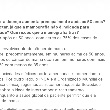
ver a doença aumenta principalmente após os 50 anos?
ectar, já que a mamografia não é indicada para
úde? Que riscos que a mamografia traz?
or após os 50 anos, com cerca de 75% dos casos de
 desenvolvimento do câncer de mama.
de, predominantemente, em mulheres acima de 50 anos.
casos de câncer de mama ocorrem em mulheres com mais
,5% com menos de 35 anos.
is sociedades médicas norte-americanas recomendam o
os. Por outro lado, o INCA e a Organização Mundial de
ica clínica, seguimos as recomendações da Sociedade
 sobre a idade de interromper o rastreamento
quanto a saúde global da paciente permitir que ela
r de mama.
a digital que tem uma dose de radiação maior não