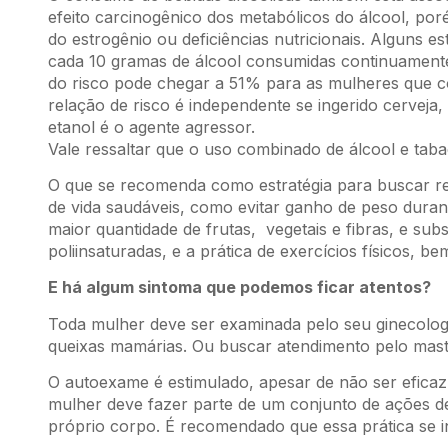
efeito carcinogênico dos metabólicos do álcool, po
do estrogênio ou deficiências nutricionais. Alguns
cada 10 gramas de álcool consumidas continuamente
do risco pode chegar a 51% para as mulheres que c
relação de risco é independente se ingerido cerveja
etanol é o agente agressor.
Vale ressaltar que o uso combinado de álcool e tabac
O que se recomenda como estratégia para buscar re
de vida saudáveis, como evitar ganho de peso durant
maior quantidade de frutas, vegetais e fibras, e s
poliinsaturadas, e a prática de exercícios físicos, 
E há algum sintoma que podemos ficar atentos?
Toda mulher deve ser examinada pelo seu ginecolog
queixas mamárias. Ou buscar atendimento pelo masto
O autoexame é estimulado, apesar de não ser efica
mulher deve fazer parte de um conjunto de ações 
próprio corpo. É recomendado que essa prática se in