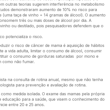
rém outras teorias sugerem interferência no metabolismo
 estudos demonstraram aumento de 10% no risco para
 (uma taça de vinho = 14 gramas de álcool). O aumento
onsomem três ou mais doses de álcool por dia. A
, vinho ou destilado, pois pesquisadores defendem que o
o potencializa o risco.
duzir o risco de câncer de mama é aquisição de hábitos
e a vida adulta, limitar o consumo de álcool, consumir
ubstituir o consumo de gorduras saturadas por mono e
bem como não fumar.
ista na consulta de rotina anual, mesmo que não tenha
logista para prevenção e avaliação de rotina.
z como medida isolada. O exame das mamas pela própria
de educação para a saúde, que visem o conhecimento do
icie entre 20 e 25 anos.