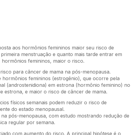
posta aos hormônios femininos maior seu risco de
 primeira menstruação e quanto mais tarde entrar em
hormônios femininos, maior o risco.
e risco para câncer de mama na pós-menopausa.
e hormônios femininos (estrogênio), que ocorre pela
l (androstenidiona) em estrona (hormônio feminino) no
e estrona, e maior o risco de câncer de mama.
cios físicos semanais podem reduzir o risco de
ente do estado menopausal.
te na pós-menopausa, com estudo mostrando redução de
sica regular por semana.
iado com aumento do risco. A principal hipótese é o