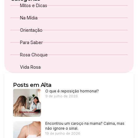
Mitos e Dicas
Na Mídia
Orientação
Para Saber
Rosa Choque
Vida Rosa
Posts em Alta
O que é reposição hormonal?
9 de julho de 2026
Encontrou um caroço na mama? Calma, mas
não ignore o sinal.
19 de junho de 2026