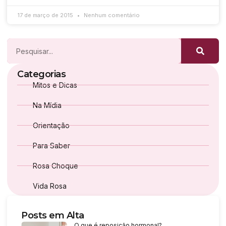
17 de março de 2015
Nenhum comentário
Categorias
Mitos e Dicas
Na Mídia
Orientação
Para Saber
Rosa Choque
Vida Rosa
Posts em Alta
O que é reposição hormonal?