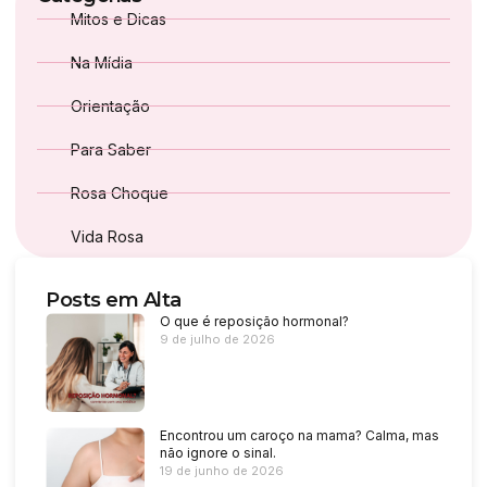
Mitos e Dicas
Na Mídia
Orientação
Para Saber
Rosa Choque
Vida Rosa
Posts em Alta
O que é reposição hormonal?
9 de julho de 2026
Encontrou um caroço na mama? Calma, mas
não ignore o sinal.
19 de junho de 2026