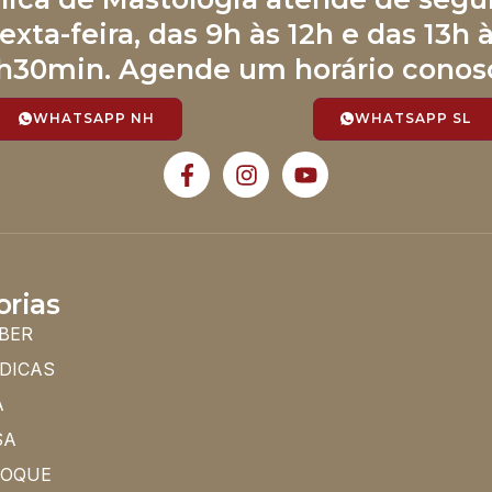
exta-feira, das 9h às 12h e das 13h 
h30min. Agende um horário conos
WHATSAPP NH
WHATSAPP SL
orias
BER
 DICAS
A
SA
HOQUE