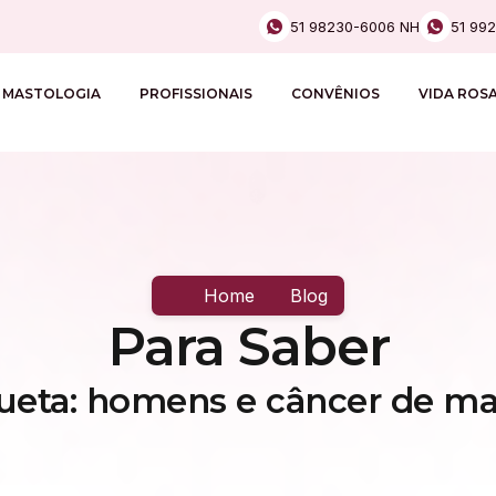
51 98230-6006 NH
51 99
MASTOLOGIA
PROFISSIONAIS
CONVÊNIOS
VIDA ROS
Home
Blog
Para Saber
queta: homens e câncer de m