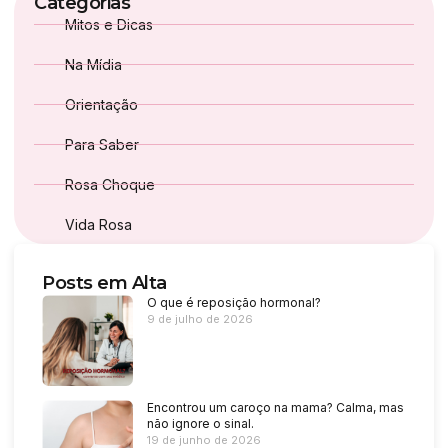
Categorias
Mitos e Dicas
Na Mídia
Orientação
Para Saber
Rosa Choque
Vida Rosa
Posts em Alta
O que é reposição hormonal?
9 de julho de 2026
Encontrou um caroço na mama? Calma, mas
não ignore o sinal.
19 de junho de 2026