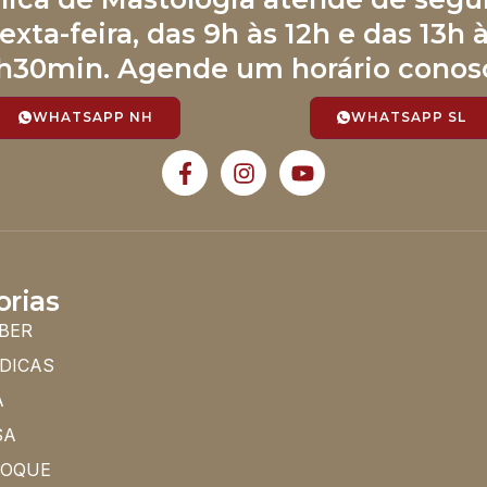
exta-feira, das 9h às 12h e das 13h 
h30min. Agende um horário conos
WHATSAPP NH
WHATSAPP SL
orias
BER
 DICAS
A
SA
HOQUE